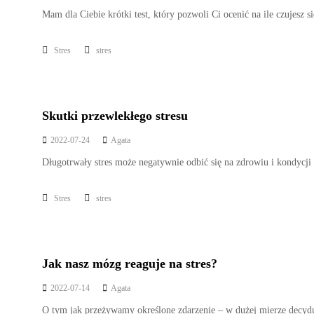
Mam dla Ciebie krótki test, który pozwoli Ci ocenić na ile czujesz
Stres
stres
Skutki przewlekłego stresu
2022-07-24
Agata
Długotrwały stres może negatywnie odbić się na zdrowiu i kondycj
Stres
stres
Jak nasz mózg reaguje na stres?
2022-07-14
Agata
O tym jak przeżywamy określone zdarzenie – w dużej mierze decyduj