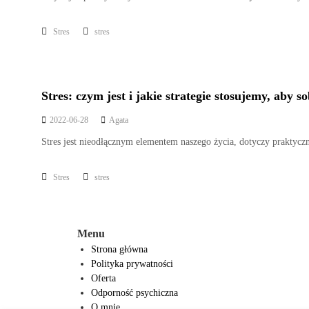
Stres
stres
Stres: czym jest i jakie strategie stosujemy, aby s
2022-06-28
Agata
Stres jest nieodłącznym elementem naszego życia, dotyczy praktyczn
Stres
stres
Menu
Strona główna
Polityka prywatności
Oferta
Odporność psychiczna
O mnie