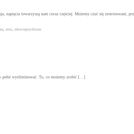
ja, napięcia towarzyszą nam coraz częściej. Możemy czuć się zestresowani, pr
,
,
na
stres
zdrowiepsychiczne
o w pełni wyeliminować. To, co możemy zrobić […]