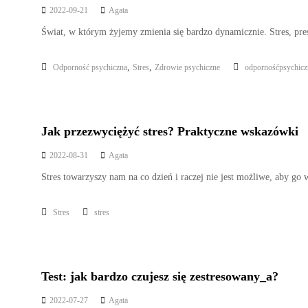
2022-09-21
Agata
Świat, w którym żyjemy zmienia się bardzo dynamicznie. Stres, pres
,
,
Odporność psychiczna
Stres
Zdrowie psychiczne
odpornośćpsychicz
Jak przezwyciężyć stres? Praktyczne wskazówki
2022-08-31
Agata
Stres towarzyszy nam na co dzień i raczej nie jest możliwe, aby g
Stres
stres
Test: jak bardzo czujesz się zestresowany_a?
2022-07-27
Agata