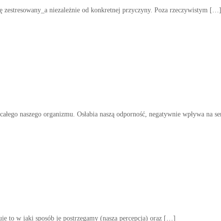
 się zestresowany_a niezależnie od konkretnej przyczyny. Poza rzeczywistym […
i całego naszego organizmu. Osłabia naszą odporność, negatywnie wpływa na se
e to w jaki sposób je postrzegamy (nasza percepcja) oraz […]