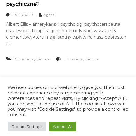
psychiczne?
2022-06-20
Agata
Albert Ellis – amerykański psycholog, psychoterapeuta
oraz twórca terapii racjonalno-emotywnej wskazał 13
elementów, które mają istotny wpływ na nasz dobrostan
[…]
Zdrowie psychiczne
zdrowiepsychiczne
Menu
We use cookies on our website to give you the most
Strona główna
relevant experience by remembering your
Polityka prywatności
preferences and repeat visits. By clicking “Accept All”,
Oferta
you consent to the use of ALL the cookies. However,
you may visit "Cookie Settings" to provide a controlled
Odporność psychiczna
consent.
O mnie
Kontakt
Cookie Settings
Accept All
Blog