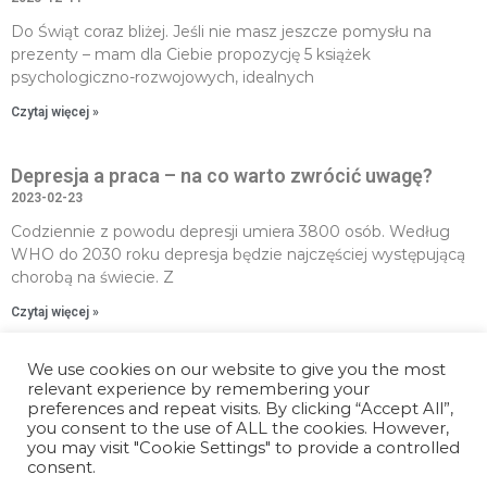
Do Świąt coraz bliżej. Jeśli nie masz jeszcze pomysłu na
prezenty – mam dla Ciebie propozycję 5 książek
psychologiczno-rozwojowych, idealnych
Czytaj więcej »
Depresja a praca – na co warto zwrócić uwagę?
2023-02-23
Codziennie z powodu depresji umiera 3800 osób. Według
WHO do 2030 roku depresja będzie najczęściej występującą
chorobą na świecie. Z
Czytaj więcej »
Menu
We use cookies on our website to give you the most
Strona główna
relevant experience by remembering your
Polityka prywatności
preferences and repeat visits. By clicking “Accept All”,
Oferta
you consent to the use of ALL the cookies. However,
you may visit "Cookie Settings" to provide a controlled
Odporność psychiczna
consent.
O mnie