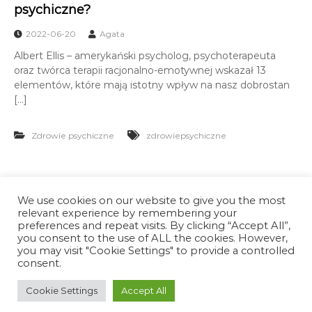
psychiczne?
2022-06-20
Agata
Albert Ellis – amerykański psycholog, psychoterapeuta
oraz twórca terapii racjonalno-emotywnej wskazał 13
elementów, które mają istotny wpływ na nasz dobrostan
[…]
Zdrowie psychiczne
zdrowiepsychiczne
Menu
We use cookies on our website to give you the most
Strona główna
relevant experience by remembering your
Polityka prywatności
preferences and repeat visits. By clicking “Accept All”,
Oferta
you consent to the use of ALL the cookies. However,
you may visit "Cookie Settings" to provide a controlled
Odporność psychiczna
consent.
O mnie
Kontakt
Cookie Settings
Accept All
Blog