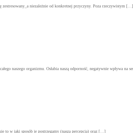
 się zestresowany_a niezależnie od konkretnej przyczyny. Poza rzeczywistym […
i całego naszego organizmu. Osłabia naszą odporność, negatywnie wpływa na se
e to w jaki sposób je postrzegamy (nasza percepcja) oraz […]