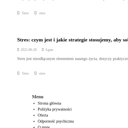
Stres
stres
Stres: czym jest i jakie strategie stosujemy, aby s
2022-06-28
Agata
Stres jest nieodłącznym elementem naszego życia, dotyczy praktyczn
Stres
stres
Menu
Strona główna
Polityka prywatności
Oferta
Odporność psychiczna
O mnie