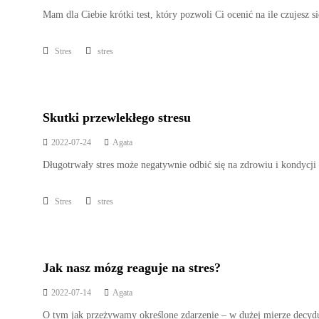
Mam dla Ciebie krótki test, który pozwoli Ci ocenić na ile czujesz
Stres
stres
Skutki przewlekłego stresu
2022-07-24
Agata
Długotrwały stres może negatywnie odbić się na zdrowiu i kondycj
Stres
stres
Jak nasz mózg reaguje na stres?
2022-07-14
Agata
O tym jak przeżywamy określone zdarzenie – w dużej mierze decyduj