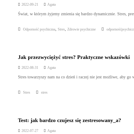
2022-09-21
Agata
Świat, w którym żyjemy zmienia się bardzo dynamicznie. Stres, pres
,
,
Odporność psychiczna
Stres
Zdrowie psychiczne
odpornośćpsychicz
Jak przezwyciężyć stres? Praktyczne wskazówki
2022-08-31
Agata
Stres towarzyszy nam na co dzień i raczej nie jest możliwe, aby g
Stres
stres
Test: jak bardzo czujesz się zestresowany_a?
2022-07-27
Agata