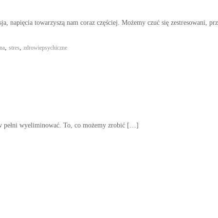
ja, napięcia towarzyszą nam coraz częściej. Możemy czuć się zestresowani, pr
,
,
na
stres
zdrowiepsychiczne
o w pełni wyeliminować. To, co możemy zrobić […]