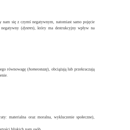
rzy nam się z czymś negatywnym, natomiast samo pojęcie
z negatywny (
dystres
), który ma destrukcyjny wpływ na
 jego równowagę (
homeostazę
), obciążają lub przekraczają
enie.
traty: materialna oraz moralna, wykluczenie społeczne),
rtości bliskich nam osób.