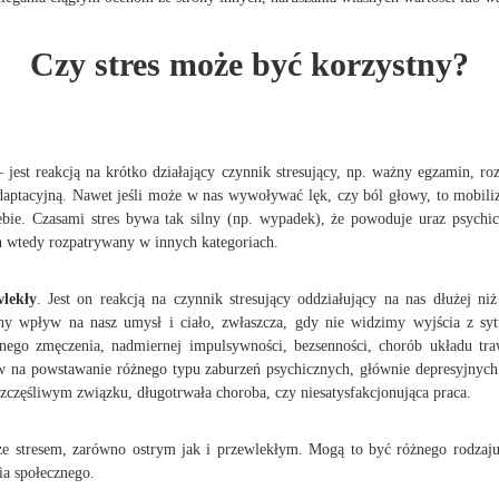
Czy stres może być korzystny?
 jest reakcją na krótko działający czynnik stresujący, np. ważny egzamin, ro
aptacyjną. Nawet jeśli może w nas wywoływać lęk, czy ból głowy, to mobiliz
bie. Czasami stres bywa tak silny (np. wypadek), że powoduje uraz psych
on wtedy rozpatrywany w innych kategoriach.
wlekły
. Jest on reakcją na czynnik stresujący oddziałujący na nas dłużej niż
ny wpływ na nasz umysł i ciało, zwłaszcza, gdy nie widzimy wyjścia z sytu
ego zmęczenia, nadmiernej impulsywności, bezsenności, chorób układu traw
yw na powstawanie różnego typu zaburzeń psychicznych, głównie depresyjnych 
szczęśliwym związku, długotrwała choroba, czy niesatysfakcjonująca praca.
e ze stresem, zarówno ostrym jak i przewlekłym. Mogą to być różnego rodzaju
ia społecznego.