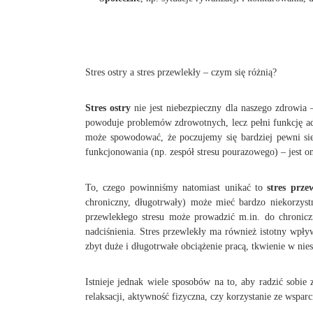
Stres ostry a stres przewlekły – czym się różnią?
Stres ostry
nie jest niebezpieczny dla naszego zdrowia –
powoduje problemów zdrowotnych, lecz pełni funkcję ad
może spowodować, że poczujemy się bardziej pewni sie
funkcjonowania (np. zespół stresu pourazowego) – jest 
To, czego powinniśmy natomiast unikać to
stres prze
chroniczny, długotrwały) może mieć bardzo niekorzyst
przewlekłego stresu może prowadzić m.in. do chroniczn
nadciśnienia. Stres przewlekły ma również istotny wpł
zbyt duże i długotrwałe obciążenie pracą, tkwienie w nie
Istnieje jednak wiele sposobów na to, aby radzić sobi
relaksacji, aktywność fizyczna, czy korzystanie ze wsparc