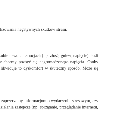
malizowania negatywnych skutków stresu.
bie i swoich emocjach (np. złość, gniew, napięcie). Jeśli
ecz chcemy pozbyć się nagromadzonego napięcia. Osoby
 likwiduje to dyskomfort w skuteczny sposób. Może się
sto zaprzeczamy informacjom o wydarzeniu stresowym, czy
łania zastępcze (np. sprzątanie, przeglądanie internetu,