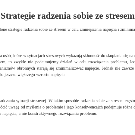
Strategie radzenia sobie ze stresem
lone strategie radzenia sobie ze stresem w celu zmniejszenia napięcia i zmini
a osób, które w sytuacjach stresowych wykazują skłonność do skupiania się na so
esem, to zwykle nie podejmujemy działań w celu rozwiązania problemu, l
nizmów obronnych starają się zminimalizować napięcie. Jednak nie zawsze
do jeszcze większego wzrostu napięcia.
iadczania sytuacji stresowej. W takim sposobie radzenia sobie ze stresem czę
ić uwagę od myślenia o problemie i jego konsekwencajch podejmuje różne dzia
ia napięcia, a nie konstruktywnego rozwiązania problemu.