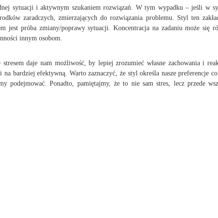
ej sytuacji i aktywnym szukaniem rozwiązań. W tym wypadku – jeśli w sytu
odków zaradczych, zmierzających do rozwiązania problemu. Styl ten zakład
elem jest próba zmiany/poprawy sytuacji. Koncentracja na zadaniu może się
ynności innym osobom.
 stresem daje nam możliwość, by lepiej zrozumieć własne zachowania i reak
 na bardziej efektywną. Warto zaznaczyć, że styl określa nasze preferencje co
iemy podejmować. Ponadto, pamiętajmy, że to nie sam stres, lecz przede w