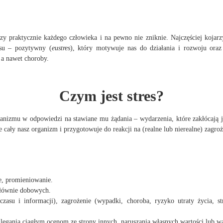
czy praktycznie każdego człowieka i na pewno nie zniknie. Najczęściej koja
resu – pozytywny (
eustres
), który motywuje nas do działania i rozwoju ora
 a nawet choroby.
Czym jest stres?
rganizmu w odpowiedzi na stawiane mu żądania – wydarzenia, które zakłócają
e cały nasz organizm i przygotowuje do reakcji na (realne lub nierealne) zagroż
ie, promieniowanie.
głównie dobowych.
 czasu i informacji), zagrożenie (wypadki, choroba, ryzyko utraty życia, s
 ulegania ciągłym ocenom ze strony innych, naruszania własnych wartości lub wa