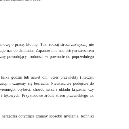
zmowę o pracę, kłotnię. Taki rodzaj stresu zazwyczaj nie
uje nas do działania. Zapanowanie nad ostrym stresorem
iczny powodujący trudności w powrocie do poprzedniego
 kilka godzin lub nawet dni. Stres przewlekły (inaczej:
acji i czujemy się bezradni. Niewłaściwe podejście do
iennego, otyłości, chorób serca i układu krążenia, czy
i lękowych. Przykładowe źródła stresu przewlekłego to:
 narzędzia dotyczące zmiany sposobu myślenia, techniki