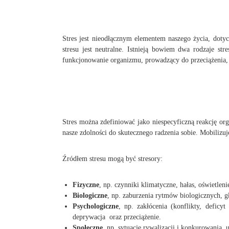
Stres jest nieodłącznym elementem naszego życia, doty
stresu jest neutralne. Istnieją bowiem dwa rodzaje st
funkcjonowanie organizmu, prowadzący do przeciążenia,
Stres można zdefiniować jako niespecyficzną reakcję o
nasze zdolności do skutecznego radzenia sobie. Mobilizuj
Źródłem stresu mogą być stresory:
Fizyczne
, np. czynniki klimatyczne, hałas, oświetlen
Biologiczne
, np. zaburzenia rytmów biologicznych, 
Psychologiczne
, np. zakłócenia (konflikty, deficyt
deprywacja oraz przeciążenie.
Społeczne
, np. sytuacje rywalizacji i konkurowania,