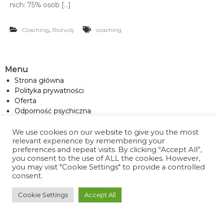
nich: 75% osób […]
,
Coaching
Rozwój
coaching
Menu
Strona główna
Polityka prywatności
Oferta
Odporność psychiczna
O mnie
Kontakt
We use cookies on our website to give you the most
relevant experience by remembering your
Blog
preferences and repeat visits. By clicking “Accept All”,
you consent to the use of ALL the cookies. However,
you may visit "Cookie Settings" to provide a controlled
consent.
Cookie Settings
Accept All